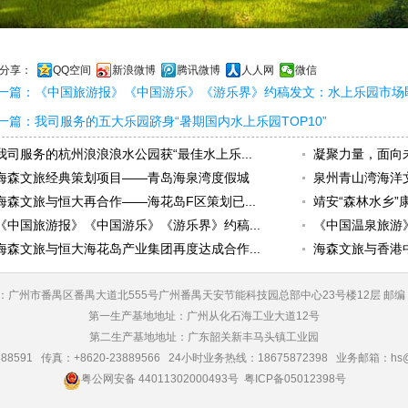
分享：
QQ空间
新浪微博
腾讯微博
人人网
微信
一篇：
《中国旅游报》《中国游乐》《游乐界》约稿发文：水上乐园市场
一篇：
我司服务的五大乐园跻身“暑期国内水上乐园TOP10”
我司服务的杭州浪浪浪水公园获“最佳水上乐...
凝聚力量，面向未
海森文旅经典策划项目——青岛海泉湾度假城
泉州青山湾海洋文
海森文旅与恒大再合作——海花岛F区策划已...
靖安“森林水乡”
《中国旅游报》《中国游乐》《游乐界》约稿...
《中国温泉旅游》
海森文旅与恒大海花岛产业集团再度达成合作...
海森文旅与香港
：广州市番禺区番禺大道北555号广州番禺天安节能科技园总部中心23号楼12层 邮编：5
第一生产基地地址：广州从化石海工业大道12号
第二生产基地地址：广东韶关新丰马头镇工业园
88591 传真：+8620-23889566 24小时业务热线：18675872398 业务邮箱：hs@g
粤公网安备 44011302000493号
粤ICP备05012398号