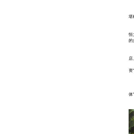
2
堪
本
海
恒
的
①
②
店
③
资
④
⑤
⑥
体