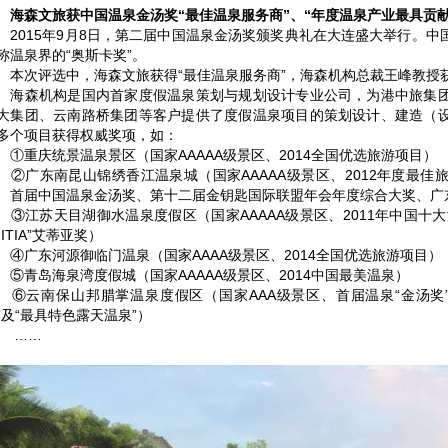
海森文旅获中国温泉金汤奖“最佳温泉服务商”、“年度温泉产业最具贡献
015年9月8日，第二届中国温泉金汤奖颁奖典礼在大连盛大举行。中
称温泉界的“奥斯卡奖”。
次评选中，海森文旅获得“最佳温泉服务商”，海森机构总裁王峰教授获
森机构是国内首家度假温泉策划与规划设计专业公司，为港中旅集团
大集团、云南路桥集团等客户提供了度假温泉项目的策划设计、建造（
多个项目获得权威奖项，如：
重庆统景温泉景区（国家AAAAA级景区、2014全国优选旅游项目）
广东南昆山锦绣香江温泉城（国家AAAAA级景区、2012年度最佳
、首届中国温泉金汤奖、第十二届金钥匙国际联盟年会年度综合大奖、广
江苏天目湖御水温泉度假区（国家AAAAA级景区、2011年中国十大
“ITIA”艾蒂亚奖）
广东河源御临门温泉（国家AAAA级景区、2014全国优选旅游项目）
青岛海泉湾度假城（国家AAAAA级景区、2014中国最美温泉）
云南保山邦腊掌温泉度假区（国家AAA级景区、首届温泉“金汤奖”
”及“最具特色露天温泉”）
……