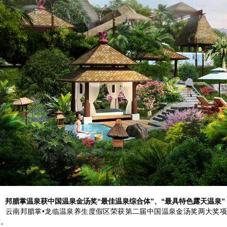
邦腊掌温泉获中国温泉金汤奖“最佳温泉综合体”、“最具特色露天温泉”
南邦腊掌•龙临温泉养生度假区荣获第二届中国温泉金汤奖两大奖项—
”。