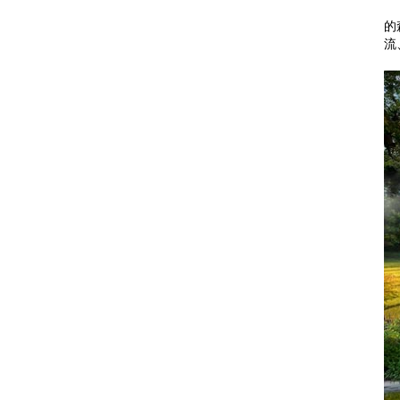
云
的
流