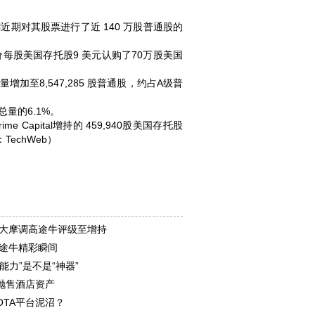
l近期对其股票进行了近 140 万股普通股的
发行价每股美国存托股9 美元认购了70万股美国
股量增加至8,547,285 股普通股，约占A级普
总量的6.1%。
Capital增持的 459,940股美国存托股
TechWeb）
 大摩调高途牛评级至增持
格途牛精彩瞬间
能力”是不是“神器”
抛售酒店资产
OTA平台泥沼？