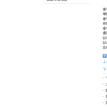
途
增
途
存
途
通
以
以
总
上
下