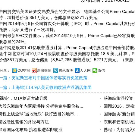
发布日期：2017-06-13
牛网提交给美国证券交易委员会的文件显示，德国基金公司Prime Capita
持，增持总价值 851万美元，仓储总量达5271万美元。
牛网2014年5月9日公司首次公开募股（IPO）时，Prime Capital以
托股，此后又进行了三次增持。
牛网最新SEC文件显示，截至2014年10月9日，Prime Capital已经将持
股总量的24%。
途牛网总股本1.41亿股普通股计算，Prime Capital持股占途牛网全部持股
途牛网北京时间10月24日凌晨收盘价每股美国存托股 18.5 美元计算，Prime 
价值851万美元，总仓储量（8,547,285 股普通股）5271万美元。（来源：
分享：
QQ空间
新浪微博
腾讯微博
人人网
微信
一篇：
突尼斯宣布对中国团体游客实行免签政策
一篇：
上海锦江14.9亿美元收购欧洲卢浮酒店集团
“裸签”，OTA签证大战升级
获海航旅游投资
大股东海航年内两度增持 分析称途牛股价被...
回顾2016，定
携程上线全球“当地玩乐” 欲打造目的地市...
国际航协“新分销
景区隐性营销的路径与方法
东航和云南机场
加速国际化布局 携程拟进军邮轮业
携程：为何陷入