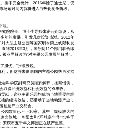
据不完全统计，2016年除了迪士尼，仅
园市场短时间内就将进入白热化竞争阶段。
平坦。
研究院院长、博士生导师张凌云介绍说，从
0多年的发展，引发几次投资热潮。2011年
出“对大型主题公园等国家明令禁止或限制发
到2013年3月，国务院11个部门联合印
，被业界解读为“对主题公园发展的解禁”。
了担忧。”张凌云说。
盈利，但这并未影响国内主题公园热再次抬
社会科学院副研究员顾辉解释，按照惯例，
，会取得经济效益和社会效益的双丰收。
溢贡献，这些主题乐园均成为当地重要的经
直接的经济效益，还带动了当地动漫产业，
动漫创意产业交易会。
公园数量已不下10家。其中，规模较大的
达文旅城、阜阳太和“环球嘉年华”也将于
态；安庆市五千年文博园正在破产重整。