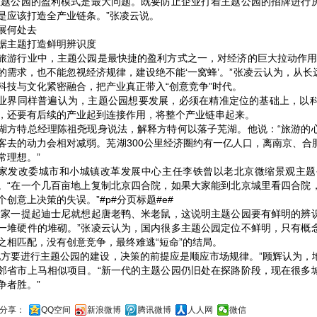
主题公园的盈利模式是最大问题。既要防止企业打着主题公园的招牌进行
是应该打造全产业链条。”张凌云说。
展何处去
据主题打造鲜明辨识度
旅游行业中，主题公园是最快捷的盈利方式之一，对经济的巨大拉动作用
的需求，也不能忽视经济规律，建设绝不能‘一窝蜂’。”张凌云认为，从
科技与文化紧密融合，把产业真正带入“创意竞争”时代。
业界同样普遍认为，主题公园想要发展，必须在精准定位的基础上，以
，还要有后续的产业起到连接作用，将整个产业链串起来。
湖方特总经理陈祖尧现身说法，解释方特何以落子芜湖。他说：“旅游的
客去的动力会相对减弱。芜湖300公里经济圈约有一亿人口，离南京、合
常理想。”
家发改委城市和小城镇改革发展中心主任李铁曾以老北京微缩景观主题
。“在一个几百亩地上复制北京四合院，如果大家能到北京城里看四合院
个创意上决策的失误。”#p#分页标题#e#
大家一提起迪士尼就想起唐老鸭、米老鼠，这说明主题公园要有鲜明的辨
一堆硬件的堆砌。”张凌云认为，国内很多主题公园定位不鲜明，只有概
之相匹配，没有创意竞争，最终难逃“短命”的结局。
地方要进行主题公园的建设，决策的前提应是顺应市场规律。”顾辉认为，
邻省市上马相似项目。“新一代的主题公园仍旧处在探路阶段，现在很多
争者胜。”
分享：
QQ空间
新浪微博
腾讯微博
人人网
微信