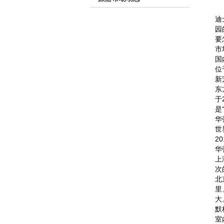
迪
园
要
市
国
位
新
东
于
是
华
世
2
华
上
次
北
里
大
默
室