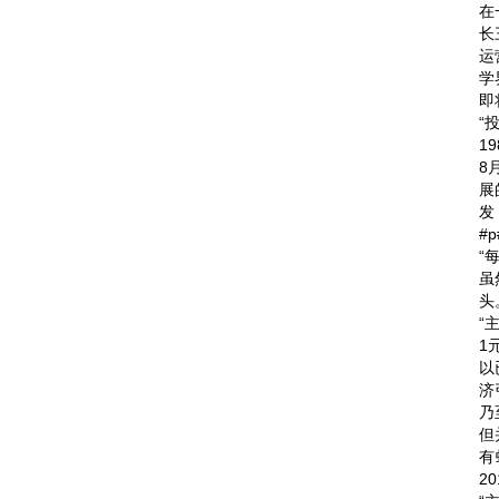
在
长
运
学
即
“
1
8
展
发
#
“
虽
头
“
1
以
济
乃
但
有
2