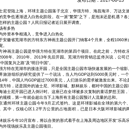
发布日期：2017-06-13
士尼登陆上海，环球主题公园落子北京，华强方特、海昌海洋、万达文
的竞争也逐渐进入白热化阶段。在一派“繁荣”之下，是泡沫还是机遇？各
怎样的主题公园？人民日报记者近日展开调查。
场有多热
内外资本争相涌入，竞争进入白热化
于安徽省芜湖市的方特东方神画主题公园开门纳客4个月来，全程1060米
宠。
方神画主题公园是华强方特在芜湖市的第四个项目。在此之前，方特欢
2008年、2010年、2013年先后开园。芜湖方特营销总监佟兴说，
“中国复兴之路”及“明日中国”。
强方特在芜湖市的接连开园，只是全国主题公园市场快速发展的一个缩影
界旅游组织的研究提供了一个说法，当人均GDP达到5000美元时，一
014年，中国人均GDP超过7000美元，人们游乐的需求被激发出来。
强方特，还是国外的迪士尼、环球影城、默林娱乐，都对中国的主题公园
海迪士尼开园已进入倒计时。这座已在全球被多次复制的童话梦想王国，预计
的规模，第一年就会超出当下上海所有主题公园预计人流量的总和。
京通州环球主题公园今年9月正式签约。这是环球影城在全球的第六个
。其中，仅核心区1.2平方公里的占地面积，已是日本大阪环球影城的
。
林娱乐今年10月宣布，将以合资的形式着手在上海及周边地区开发“乐高
内外现场娱乐及主题公园项目。