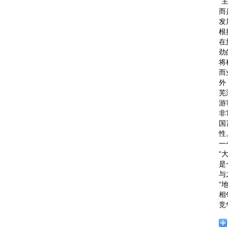
“
而
发
根
在
劲
将
而
外
芜
游
非
国
性
一
“
是
与
“
相
竞