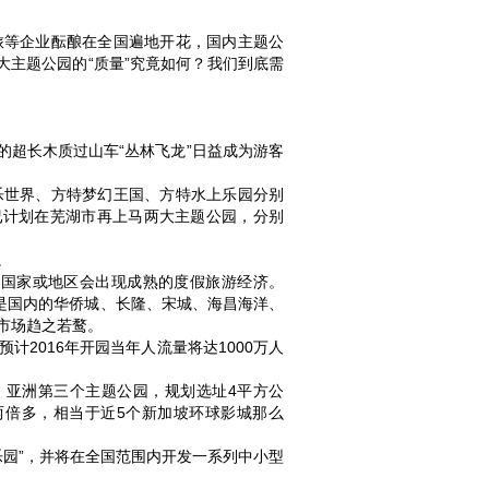
旅等企业酝酿在全国遍地开花，国内主题公
大主题公园的“质量”究竟如何？我们到底需
的超长木质过山车“丛林飞龙”日益成为游客
乐世界、方特梦幻王国、方特水上乐园分别
公司已计划在芜湖市再上马两大主题公园，分别
。
个国家或地区会出现成熟的度假旅游经济。
不论是国内的华侨城、长隆、宋城、海昌海洋、
市场趋之若鹜。
2016年开园当年人流量将达1000万人
、亚洲第三个主题公园，规划选址4平方公
两倍多，相当于近5个新加坡环球影城那么
乐园”，并将在全国范围内开发一系列中小型