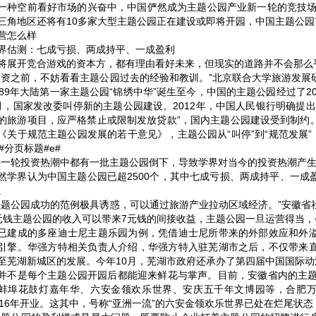
一种空前看好市场的兴奋中，中国俨然成为主题公园产业新一轮的竞技场。
三角地区还将有10多家大型主题公园正在建设或即将开园，中国主题公
营怎么样
界估测：七成亏损、两成持平、一成盈利
将展开竞合游戏的资本方，都有理由看好未来，但现实的道路并不会那么
投资之前，不妨看看主题公园过去的经验和教训。”北京联合大学旅游发展
989年大陆第一家主题公园“锦绣中华”诞生至今，中国的主题公园经过了2
月，国家发改委叫停新的主题公园建设。2012年，中国人民银行明确提
的旅游项目，应严格禁止或限制发放贷款”，国内主题公园建设受到制约。直
《关于规范主题公园发展的若干意见》，主题公园从“叫停”到“规范发展”
p#分页标题#e#
每一轮投资热潮中都有一批主题公园倒下，导致学界对当今的投资热潮产生
然学界认为中国主题公园已超2500个，其中七成亏损、两成持平、一成
。
主题公园成功的范例极具诱惑，可以通过旅游产业拉动区域经济。”安徽省
元钱主题公园的收入可以带来7元钱的间接收益，主题公园一旦运营得当
已建成的多座迪士尼主题乐园为例，凭借迪士尼所带来的外部效应和外
引擎。华强方特相关负责人介绍，华强方特入驻芜湖市之后，不仅带来
至芜湖新城区的发展。今年10月，芜湖市政府还承办了第四届中国国际
并不是每个主题公园开园后都能迎来鲜花与掌声。目前，安徽省内的主题
蚌埠花鼓灯嘉年华、六安金领欢乐世界、安庆五千年文博园等，合肥万
016年开业。这其中，号称“亚洲一流”的六安金领欢乐世界已处在烂尾状